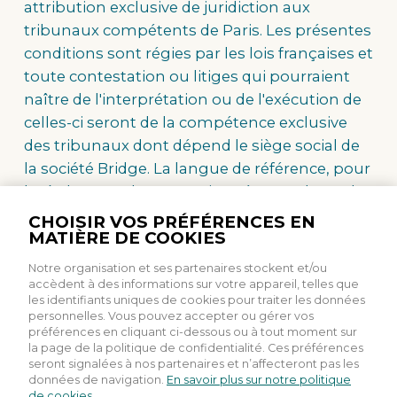
attribution exclusive de juridiction aux
tribunaux compétents de Paris. Les présentes
conditions sont régies par les lois françaises et
toute contestation ou litiges qui pourraient
naître de l'interprétation ou de l'exécution de
celles-ci seront de la compétence exclusive
des tribunaux dont dépend le siège social de
la société Bridge. La langue de référence, pour
le règlement de contentieux éventuels, est le
français.
CHOISIR VOS PRÉFÉRENCES EN
MATIÈRE DE COOKIES
9. LES PRINCIPALES LOIS CONCERNÉES
Notre organisation et ses partenaires stockent et/ou
accèdent à des informations sur votre appareil, telles que
Règlement général sur la protection des
les identifiants uniques de cookies pour traiter les données
personnelles. Vous pouvez accepter ou gérer vos
données (UE) 2016/679 du 27 avril 2016
préférences en cliquant ci-dessous ou à tout moment sur
(RGPD).
la page de la politique de confidentialité. Ces préférences
seront signalées à nos partenaires et n’affecteront pas les
Loi n° 2004-575 du 21 juin 2004 pour la
données de navigation.
En savoir plus sur notre politique
confiance dans l'économie numérique.
de cookies.